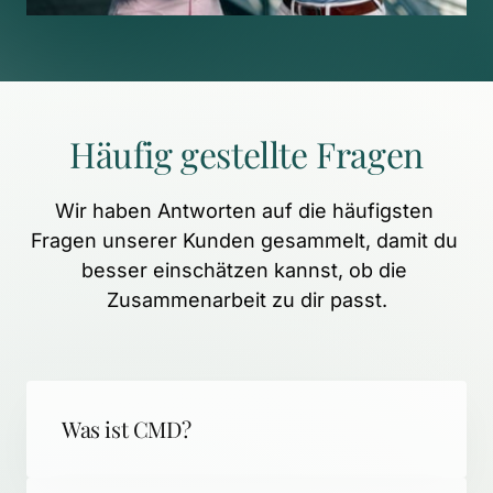
Häufig 
gestellte 
Fragen
Wir 
haben 
Antworten 
auf 
die 
häufigsten 
Fragen 
unserer 
Kunden 
gesammelt, 
damit 
du 
besser 
einschätzen 
kannst, 
ob 
die 
Zusammenarbeit 
zu 
dir 
passt.
Was ist CMD?
CMD (Craniomandibuläre Dysfunktion) 
steht für schmerzhafte 