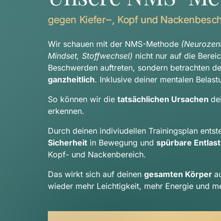
gegen 
Kiefer‒
, 
Kopf 
und 
Nackenbesc
Wir schauen mit der NMS-Methode 
(Neurozentr
Mindset, Stoffwechsel) 
nicht nur auf die Berei
ganzheitlich
. Inklusive deiner mentalen Belast
So können wir die 
tatsächlichen Ursachen 
de
erkennen.
Sicherheit
 in Bewegung und 
spürbare Entlas
Kopf- und Nackenbereich.
Das wirkt sich auf deinen 
gesamten Körper 
a
wieder mehr Leichtigkeit, mehr Energie und me