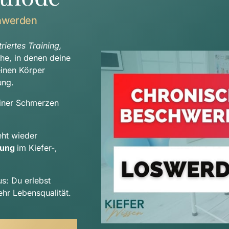
hwerden
iertes Training, 
che, in denen deine 
Beschwerden auftreten, sondern betrachten deinen Körper 
ung.
iner Schmerzen 
Durch deinen indiviudellen Trainingsplan entsteht wieder 
tung 
im Kiefer-, 
us: Du erlebst 
hr Lebensqualität.