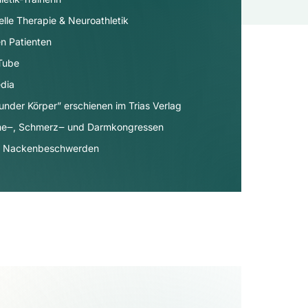
elle Therapie & Neuroathletik
n Patienten
uTube
dia​
under Körper” erschienen im Trias Verlag
äne‒, Schmerz‒ und Darmkongressen
- & Nackenbeschwerden