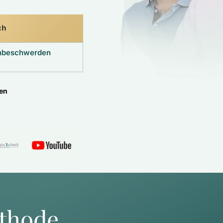
ch
enbeschwerden
ten
thode