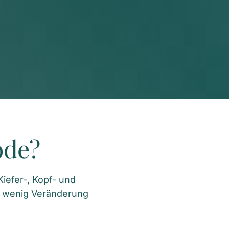
ode?
efer-, Kopf- und 
 wenig Veränderung 