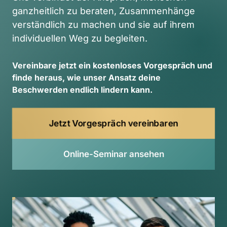
ganzheitlich zu beraten, Zusammenhänge 
verständlich zu machen und sie auf ihrem 
individuellen Weg zu begleiten. 
Vereinbare 
jetzt 
ein 
kostenloses 
Vorgespräch 
und 
finde 
heraus, 
wie 
unser 
Ansatz 
deine 
Beschwerden 
endlich 
lindern 
kann. 
Jetzt Vorgespräch vereinbaren
Online-Seminar ansehen