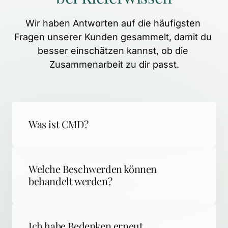
Wir 
haben 
Antworten 
auf 
die 
häufigsten 
Fragen 
unserer 
Kunden 
gesammelt, 
damit 
du 
besser 
einschätzen 
kannst, 
ob 
die 
Zusammenarbeit 
zu 
dir 
passt.
Was ist CMD?
CMD (Craniomandibuläre Dysfunktion) 
steht für schmerzhafte 
Funktionseinschränkungen zwischen Kiefer 
Welche Beschwerden können 
und Schädel. Das Verhältnis der beiden ist 
behandelt werden?
gestört. Durch Fehlstellungen der 
Unsere NMS-Methode hat sich bei allen 
Kiefergelenke und einer falschen Bißlage 
Beschwerden rund um den Kiefer-, Kopf- 
kann es zu Symptomen am gesamten 
und Nackenbereich bewährt. Auch 
Ich habe Bedenken erneut 
Körper kommen.  Die Beschwerden sind 