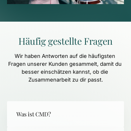
Häufig 
gestellte 
Fragen
Wir 
haben 
Antworten 
auf 
die 
häufigsten 
Fragen 
unserer 
Kunden 
gesammelt, 
damit 
du 
besser 
einschätzen 
kannst, 
ob 
die 
Zusammenarbeit 
zu 
dir 
passt.
Was ist CMD?
CMD (Craniomandibuläre Dysfunktion) 
steht für schmerzhafte 