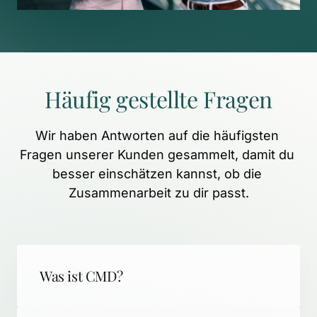
Häufig 
gestellte 
Fragen
Wir 
haben 
Antworten 
auf 
die 
häufigsten 
Fragen 
unserer 
Kunden 
gesammelt, 
damit 
du 
besser 
einschätzen 
kannst, 
ob 
die 
Zusammenarbeit 
zu 
dir 
passt.
Was ist CMD?
CMD (Craniomandibuläre Dysfunktion) 
steht für schmerzhafte 