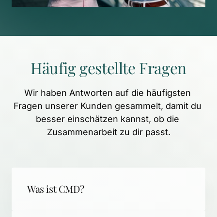
Häufig 
gestellte 
Fragen
Wir 
haben 
Antworten 
auf 
die 
häufigsten 
Fragen 
unserer 
Kunden 
gesammelt, 
damit 
du 
besser 
einschätzen 
kannst, 
ob 
die 
Zusammenarbeit 
zu 
dir 
passt.
Was ist CMD?
CMD (Craniomandibuläre Dysfunktion) 
steht für schmerzhafte 