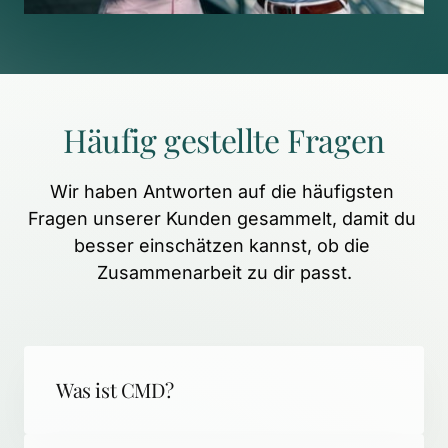
Häufig 
gestellte 
Fragen
Wir 
haben 
Antworten 
auf 
die 
häufigsten 
Fragen 
unserer 
Kunden 
gesammelt, 
damit 
du 
besser 
einschätzen 
kannst, 
ob 
die 
Zusammenarbeit 
zu 
dir 
passt.
Was ist CMD?
CMD (Craniomandibuläre Dysfunktion) 
steht für schmerzhafte 