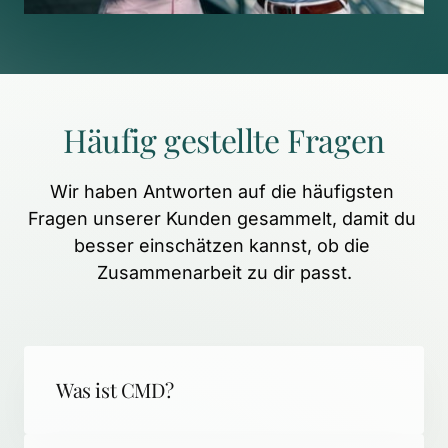
Häufig 
gestellte 
Fragen
Wir 
haben 
Antworten 
auf 
die 
häufigsten 
Fragen 
unserer 
Kunden 
gesammelt, 
damit 
du 
besser 
einschätzen 
kannst, 
ob 
die 
Zusammenarbeit 
zu 
dir 
passt.
Was ist CMD?
CMD (Craniomandibuläre Dysfunktion) 
steht für schmerzhafte 