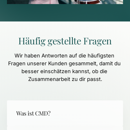
Häufig 
gestellte 
Fragen
Wir 
haben 
Antworten 
auf 
die 
häufigsten 
Fragen 
unserer 
Kunden 
gesammelt, 
damit 
du 
besser 
einschätzen 
kannst, 
ob 
die 
Zusammenarbeit 
zu 
dir 
passt.
Was ist CMD?
CMD (Craniomandibuläre Dysfunktion) 
steht für schmerzhafte 