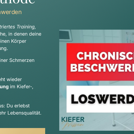
hwerden
iertes Training, 
che, in denen deine 
Beschwerden auftreten, sondern betrachten deinen Körper 
ung.
iner Schmerzen 
Durch deinen indiviudellen Trainingsplan entsteht wieder 
tung 
im Kiefer-, 
us: Du erlebst 
hr Lebensqualität.