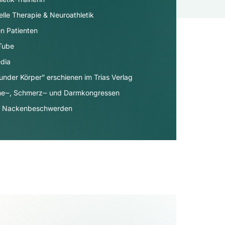
elle Therapie & Neuroathletik
n Patienten
uTube
dia​
under Körper” erschienen im Trias Verlag
äne‒, Schmerz‒ und Darmkongressen
- & Nackenbeschwerden