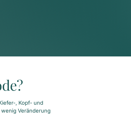
ode?
efer-, Kopf- und 
 wenig Veränderung 