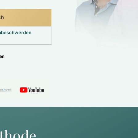
ch
enbeschwerden
ten
thode