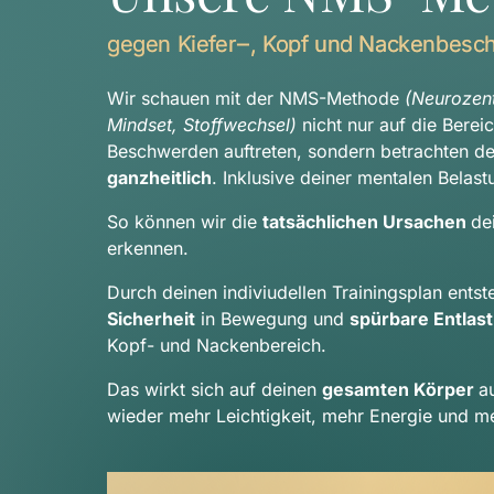
gegen 
Kiefer‒
, 
Kopf 
und 
Nackenbesc
Wir schauen mit der NMS-Methode 
(Neurozentr
Mindset, Stoffwechsel) 
nicht nur auf die Berei
ganzheitlich
. Inklusive deiner mentalen Belast
So können wir die 
tatsächlichen Ursachen 
de
erkennen.
Sicherheit
 in Bewegung und 
spürbare Entlas
Kopf- und Nackenbereich.
Das wirkt sich auf deinen 
gesamten Körper 
a
wieder mehr Leichtigkeit, mehr Energie und me