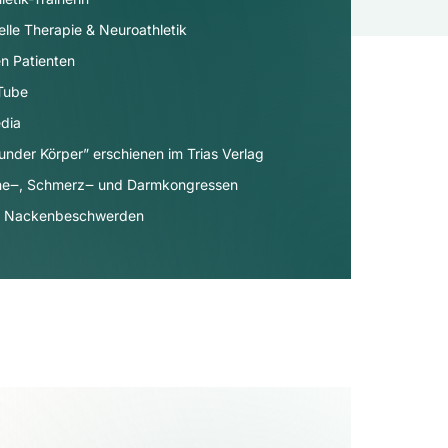
elle Therapie & Neuroathletik
n Patienten
uTube
dia​
under Körper” erschienen im Trias Verlag
äne‒, Schmerz‒ und Darmkongressen
- & Nackenbeschwerden