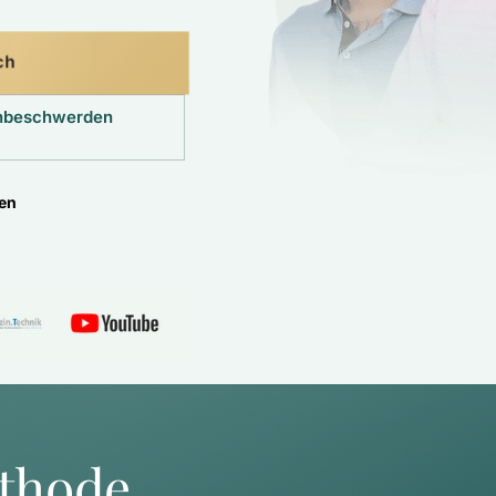
ch
enbeschwerden
ten
thode