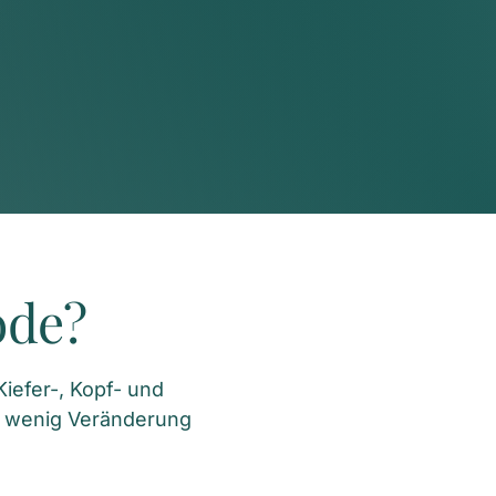
ode?
efer-, Kopf- und 
 wenig Veränderung 