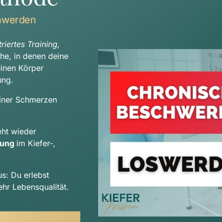
hwerden
iertes Training, 
che, in denen deine 
Beschwerden auftreten, sondern betrachten deinen Körper 
ung.
iner Schmerzen 
Durch deinen indiviudellen Trainingsplan entsteht wieder 
tung 
im Kiefer-, 
us: Du erlebst 
hr Lebensqualität.