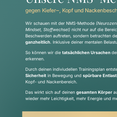
gegen 
Kiefer‒
, 
Kopf 
und 
Nackenbesc
Wir schauen mit der NMS-Methode 
(Neurozentr
Mindset, Stoffwechsel) 
nicht nur auf die Berei
ganzheitlich
. Inklusive deiner mentalen Belast
So können wir die 
tatsächlichen Ursachen 
de
erkennen.
Sicherheit
 in Bewegung und 
spürbare Entlas
Kopf- und Nackenbereich.
Das wirkt sich auf deinen 
gesamten Körper 
a
wieder mehr Leichtigkeit, mehr Energie und me