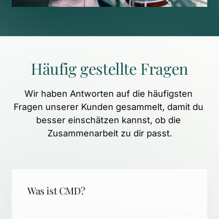
Häufig 
gestellte 
Fragen
Wir 
haben 
Antworten 
auf 
die 
häufigsten 
Fragen 
unserer 
Kunden 
gesammelt, 
damit 
du 
besser 
einschätzen 
kannst, 
ob 
die 
Zusammenarbeit 
zu 
dir 
passt.
Was ist CMD?
CMD (Craniomandibuläre Dysfunktion) 
steht für schmerzhafte 