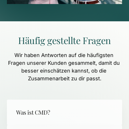
Häufig 
gestellte 
Fragen
Wir 
haben 
Antworten 
auf 
die 
häufigsten 
Fragen 
unserer 
Kunden 
gesammelt, 
damit 
du 
besser 
einschätzen 
kannst, 
ob 
die 
Zusammenarbeit 
zu 
dir 
passt.
Was ist CMD?
CMD (Craniomandibuläre Dysfunktion) 
steht für schmerzhafte 