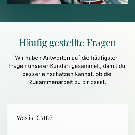
Häufig 
gestellte 
Fragen
Wir 
haben 
Antworten 
auf 
die 
häufigsten 
Fragen 
unserer 
Kunden 
gesammelt, 
damit 
du 
besser 
einschätzen 
kannst, 
ob 
die 
Zusammenarbeit 
zu 
dir 
passt.
Was ist CMD?
CMD (Craniomandibuläre Dysfunktion) 
steht für schmerzhafte 