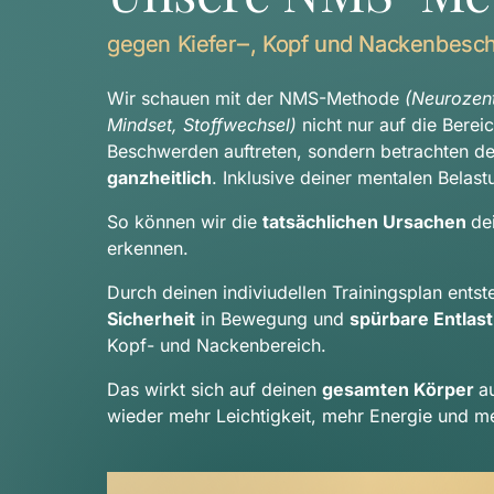
gegen 
Kiefer‒
, 
Kopf 
und 
Nackenbesc
Wir schauen mit der NMS-Methode 
(Neurozentr
Mindset, Stoffwechsel) 
nicht nur auf die Berei
ganzheitlich
. Inklusive deiner mentalen Belast
So können wir die 
tatsächlichen Ursachen 
de
erkennen.
Sicherheit
 in Bewegung und 
spürbare Entlas
Kopf- und Nackenbereich.
Das wirkt sich auf deinen 
gesamten Körper 
a
wieder mehr Leichtigkeit, mehr Energie und me