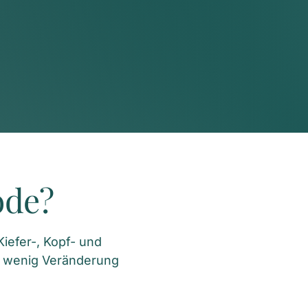
ode?
efer-, Kopf- und 
 wenig Veränderung 