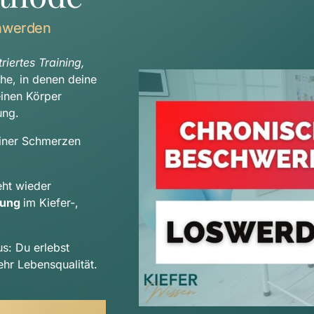
hwerden
iertes Training, 
che, in denen deine 
Beschwerden auftreten, sondern betrachten deinen Körper 
ung.
iner Schmerzen 
Durch deinen indiviudellen Trainingsplan entsteht wieder 
tung 
im Kiefer-, 
us: Du erlebst 
hr Lebensqualität.