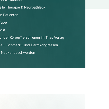
elle Therapie & Neuroathletik
n Patienten
uTube
dia​
under Körper” erschienen im Trias Verlag
äne‒, Schmerz‒ und Darmkongressen
- & Nackenbeschwerden