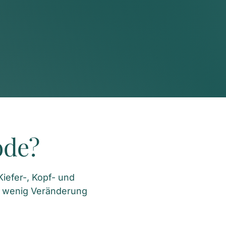
ode?
efer-, Kopf- und 
 wenig Veränderung 