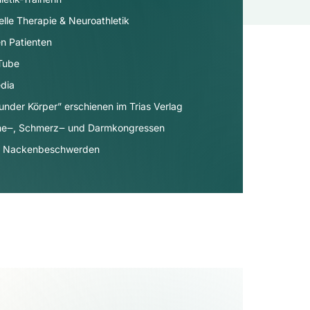
elle Therapie & Neuroathletik
n Patienten
uTube
dia​
under Körper” erschienen im Trias Verlag
äne‒, Schmerz‒ und Darmkongressen
- & Nackenbeschwerden