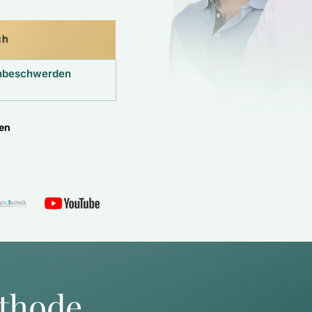
ch
enbeschwerden
ten
thode