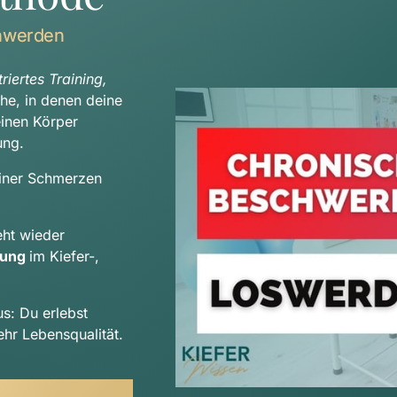
hwerden
iertes Training, 
che, in denen deine 
Beschwerden auftreten, sondern betrachten deinen Körper 
ung.
iner Schmerzen 
Durch deinen indiviudellen Trainingsplan entsteht wieder 
tung 
im Kiefer-, 
us: Du erlebst 
hr Lebensqualität.