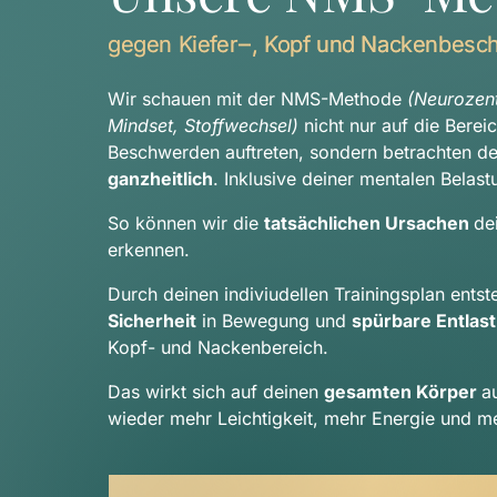
gegen 
Kiefer‒
, 
Kopf 
und 
Nackenbesc
Wir schauen mit der NMS-Methode 
(Neurozentr
Mindset, Stoffwechsel) 
nicht nur auf die Berei
ganzheitlich
. Inklusive deiner mentalen Belast
So können wir die 
tatsächlichen Ursachen 
de
erkennen.
Sicherheit
 in Bewegung und 
spürbare Entlas
Kopf- und Nackenbereich.
Das wirkt sich auf deinen 
gesamten Körper 
a
wieder mehr Leichtigkeit, mehr Energie und me