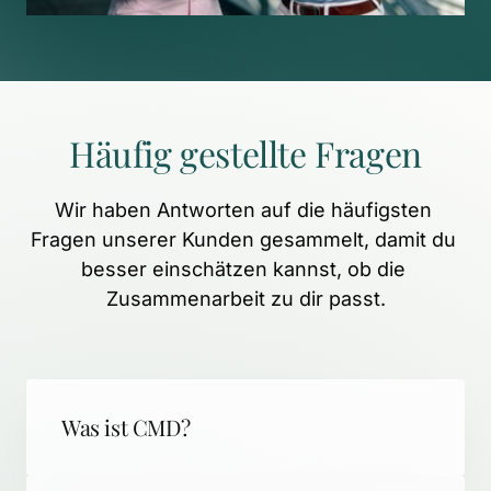
Häufig 
gestellte 
Fragen
Wir 
haben 
Antworten 
auf 
die 
häufigsten 
Fragen 
unserer 
Kunden 
gesammelt, 
damit 
du 
besser 
einschätzen 
kannst, 
ob 
die 
Zusammenarbeit 
zu 
dir 
passt.
Was ist CMD?
CMD (Craniomandibuläre Dysfunktion) 
steht für schmerzhafte 