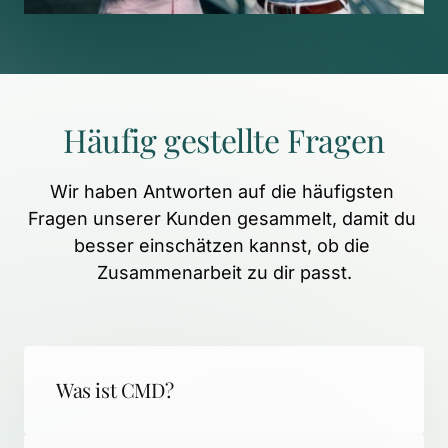
Häufig 
gestellte 
Fragen
Wir 
haben 
Antworten 
auf 
die 
häufigsten 
Fragen 
unserer 
Kunden 
gesammelt, 
damit 
du 
besser 
einschätzen 
kannst, 
ob 
die 
Zusammenarbeit 
zu 
dir 
passt.
Was ist CMD?
CMD (Craniomandibuläre Dysfunktion) 
steht für schmerzhafte 