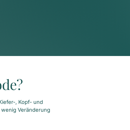
ode?
efer-, Kopf- und 
 wenig Veränderung 