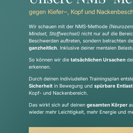
gegen 
Kiefer‒
, 
Kopf 
und 
Nackenbesc
Wir schauen mit der NMS-Methode 
(Neurozentr
Mindset, Stoffwechsel) 
nicht nur auf die Berei
ganzheitlich
. Inklusive deiner mentalen Belast
So können wir die 
tatsächlichen Ursachen 
de
erkennen.
Sicherheit
 in Bewegung und 
spürbare Entlas
Kopf- und Nackenbereich.
Das wirkt sich auf deinen 
gesamten Körper 
a
wieder mehr Leichtigkeit, mehr Energie und me