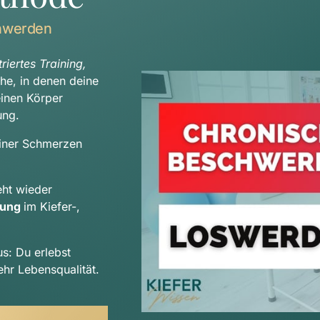
hwerden
iertes Training, 
che, in denen deine 
Beschwerden auftreten, sondern betrachten deinen Körper 
ung.
iner Schmerzen 
Durch deinen indiviudellen Trainingsplan entsteht wieder 
tung 
im Kiefer-, 
us: Du erlebst 
hr Lebensqualität.