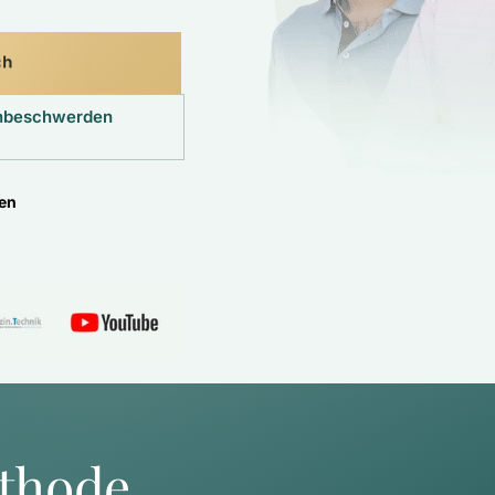
ch
enbeschwerden
ten
thode