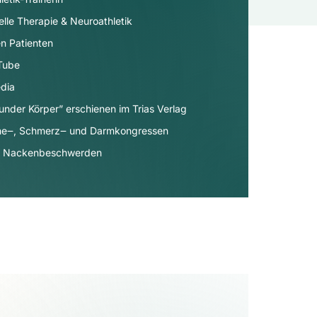
elle Therapie & Neuroathletik
n Patienten
uTube
dia​
under Körper” erschienen im Trias Verlag
äne‒, Schmerz‒ und Darmkongressen
- & Nackenbeschwerden