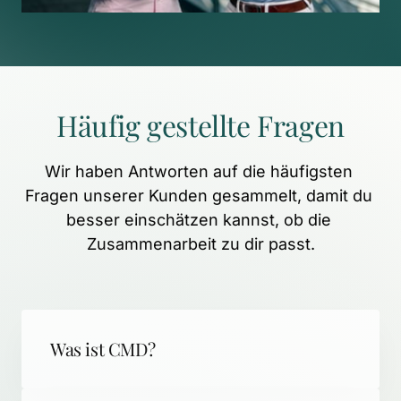
Häufig 
gestellte 
Fragen
Wir 
haben 
Antworten 
auf 
die 
häufigsten 
Fragen 
unserer 
Kunden 
gesammelt, 
damit 
du 
besser 
einschätzen 
kannst, 
ob 
die 
Zusammenarbeit 
zu 
dir 
passt.
Was ist CMD?
CMD (Craniomandibuläre Dysfunktion) 
steht für schmerzhafte 