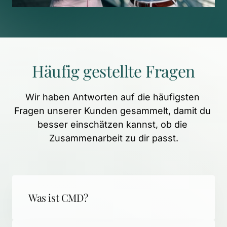
Häufig 
gestellte 
Fragen
Wir 
haben 
Antworten 
auf 
die 
häufigsten 
Fragen 
unserer 
Kunden 
gesammelt, 
damit 
du 
besser 
einschätzen 
kannst, 
ob 
die 
Zusammenarbeit 
zu 
dir 
passt.
Was ist CMD?
CMD (Craniomandibuläre Dysfunktion) 
steht für schmerzhafte 