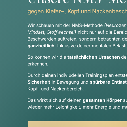
gegen 
Kiefer‒
, 
Kopf 
und 
Nackenbesc
Wir schauen mit der NMS-Methode 
(Neurozentr
Mindset, Stoffwechsel) 
nicht nur auf die Berei
ganzheitlich
. Inklusive deiner mentalen Belast
So können wir die 
tatsächlichen Ursachen 
de
erkennen.
Sicherheit
 in Bewegung und 
spürbare Entlas
Kopf- und Nackenbereich.
Das wirkt sich auf deinen 
gesamten Körper 
a
wieder mehr Leichtigkeit, mehr Energie und me