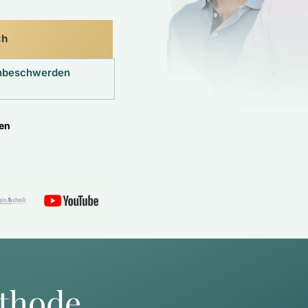
ch
enbeschwerden
ten
thode