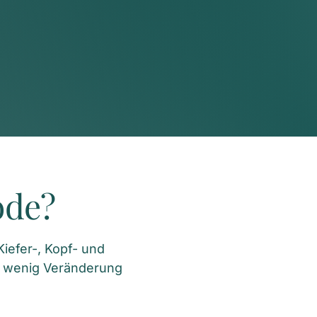
ode?
efer-, Kopf- und 
 wenig Veränderung 