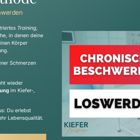
hwerden
iertes Training, 
che, in denen deine 
Beschwerden auftreten, sondern betrachten deinen Körper 
ung.
iner Schmerzen 
Durch deinen indiviudellen Trainingsplan entsteht wieder 
tung 
im Kiefer-, 
us: Du erlebst 
hr Lebensqualität.