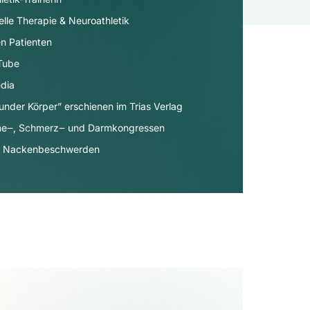
elle Therapie & Neuroathletik
n Patienten
uTube
dia​
under Körper” erschienen im Trias Verlag
äne‒, Schmerz‒ und Darmkongressen
- & Nackenbeschwerden