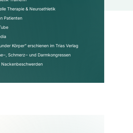
elle Therapie & Neuroathletik
n Patienten
uTube
dia​
under Körper” erschienen im Trias Verlag
äne‒, Schmerz‒ und Darmkongressen
- & Nackenbeschwerden