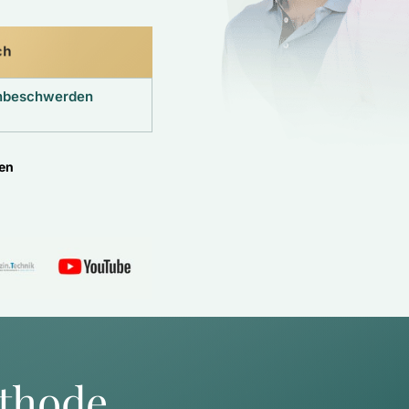
ch
enbeschwerden
ten
thode