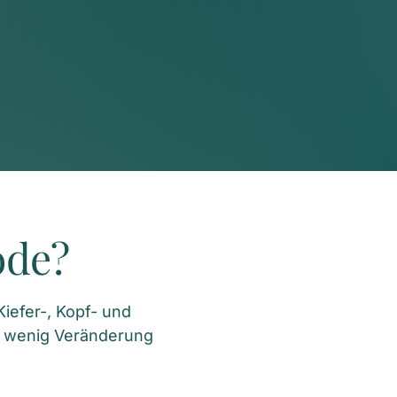
ode?
efer-, Kopf- und 
 wenig Veränderung 