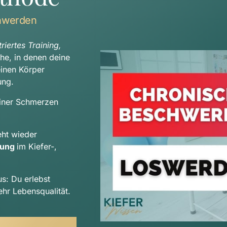
hwerden
iertes Training, 
che, in denen deine 
Beschwerden auftreten, sondern betrachten deinen Körper 
ung.
iner Schmerzen 
Durch deinen indiviudellen Trainingsplan entsteht wieder 
tung 
im Kiefer-, 
us: Du erlebst 
hr Lebensqualität.