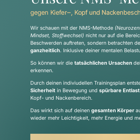
gegen 
Kiefer‒
, 
Kopf 
und 
Nackenbesc
Wir schauen mit der NMS-Methode 
(Neurozentr
Mindset, Stoffwechsel) 
nicht nur auf die Berei
ganzheitlich
. Inklusive deiner mentalen Belast
So können wir die 
tatsächlichen Ursachen 
de
erkennen.
Sicherheit
 in Bewegung und 
spürbare Entlas
Kopf- und Nackenbereich.
Das wirkt sich auf deinen 
gesamten Körper 
a
wieder mehr Leichtigkeit, mehr Energie und me