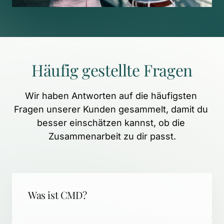
Häufig 
gestellte 
Fragen
Wir 
haben 
Antworten 
auf 
die 
häufigsten 
Fragen 
unserer 
Kunden 
gesammelt, 
damit 
du 
besser 
einschätzen 
kannst, 
ob 
die 
Zusammenarbeit 
zu 
dir 
passt.
Was ist CMD?
CMD (Craniomandibuläre Dysfunktion) 
steht für schmerzhafte 