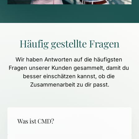
Häufig 
gestellte 
Fragen
Wir 
haben 
Antworten 
auf 
die 
häufigsten 
Fragen 
unserer 
Kunden 
gesammelt, 
damit 
du 
besser 
einschätzen 
kannst, 
ob 
die 
Zusammenarbeit 
zu 
dir 
passt.
Was ist CMD?
CMD (Craniomandibuläre Dysfunktion) 
steht für schmerzhafte 