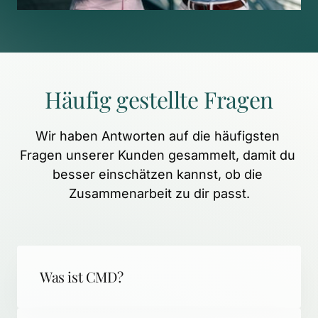
Häufig 
gestellte 
Fragen
Wir 
haben 
Antworten 
auf 
die 
häufigsten 
Fragen 
unserer 
Kunden 
gesammelt, 
damit 
du 
besser 
einschätzen 
kannst, 
ob 
die 
Zusammenarbeit 
zu 
dir 
passt.
Was ist CMD?
CMD (Craniomandibuläre Dysfunktion) 
steht für schmerzhafte 